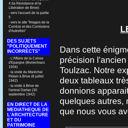
4 (la Résistance et la
Libération de Brive)
- vers l'accueil de la partie
5
- vers le site "Images de la
L
Corrèze et des Corrèziens
d'Autrefois"
DES SUJETS
"POLITIQUEMENT
Dans cette énigme,
INCORRECTS"
précision l'ancie
- L'Affaire de la Caisse
d'Epargne (février/mars
1934)
Toulzac. Notre exp
- la visite du Maréchal
Pétain à Brive (8 juillet
deux tableaux trè
1942)
- la visite à Brive de
donnions apparait
l'amiral Darlan (30
septembre 1942)
quelques autres, 
EN DIRECT DE LA
que nous vous av
MEDIATHEQUE DE
L'ARCHITECTURE
ET DU
PATRIMOINE