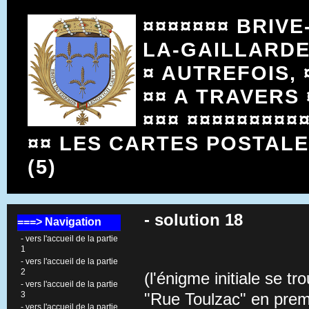
¤¤¤¤¤¤¤ BRIVE
LA-GAILLARD
¤ AUTREFOIS, 
¤¤ A TRAVERS 
¤¤¤ ¤¤¤¤¤¤¤¤¤
¤¤ LES CARTES POSTAL
(5)
- solution 18
===> Navigation
- vers l'accueil de la partie
1
- vers l'accueil de la partie
2
(l'énigme initiale se 
- vers l'accueil de la partie
3
"Rue Toulzac" en premi
- vers l'accueil de la partie