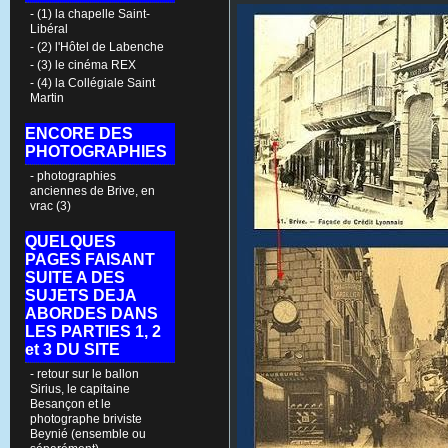
- (1) la chapelle Saint-
Libéral
- (2) l'Hôtel de Labenche
- (3) le cinéma REX
- (4) la Collégiale Saint
Martin
ENCORE DES
PHOTOGRAPHIES
- photographies
anciennes de Brive, en
vrac (3)
QUELQUES
PAGES FAISANT
SUITE A DES
SUJETS DEJA
ABORDES DANS
LES PARTIES 1, 2
et 3 DU SITE
- retour sur le ballon
Sirius, le capitaine
Besançon et le
photographe briviste
Beynié (ensemble ou