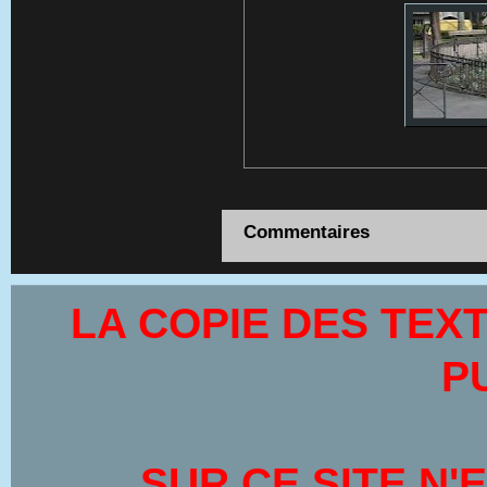
Commentaires
LA COPIE DES TEX
P
SUR CE SITE
N'