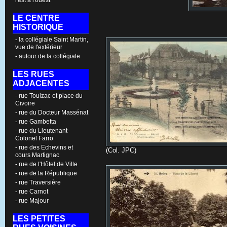
l'est à l'ouest
LE CENTRE
HISTORIQUE
- la collégiale Saint Martin,
vue de l'extérieur
- autour de la collégiale
LES RUES
ADJACENTES
- rue Toulzac et place du
Civoire
- rue du Docteur Massénat
- rue Gambetta
- rue du Lieutenant-
Colonel Farro
- rue des Echevins et
(Col. JPC)
cours Martignac
- rue de l'Hôtel de Ville
- rue de la République
- rue Traversière
- rue Carnot
- rue Majour
LES PETITES