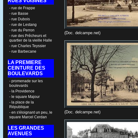
RUES VOISINES
- rue de Frappe
- rue Basse
- rue Dubois
- rue de Lestang
- rue du Perron
(Doc. delcampe.net)
- rue des Prêcheurs et
quartier de la vieille Halle
- rue Charles Teyssier
- rue Barbecane
LA PREMIERE
CEINTURE DES
BOULEVARDS
- promenade sur les
boulevards
- la Providence
- le square Majour
- la place de la
République
(Doc. delcampe.net)
- en s'éloignant un peu, le
square Marcel Cerdan
LES GRANDES
AVENUES