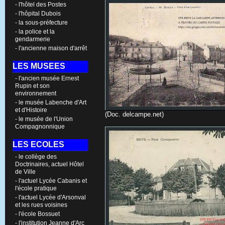
- l'hôtel des Postes
- l'hôpital Dubois
- la sous-préfecture
- la police et la
gendarmerie
- l'ancienne maison d'arrêt
LES MUSEES
- l'ancien musée Ernest
Rupin et son
environnement
- le musée Labenche d'Art
et d'Histoire
(Doc. delcampe.net)
- le musée de l'Union
Compagnonnique
LES ECOLES
- le collège des
Doctrinaires, actuel Hôtel
de Ville
- l'actuel Lycée Cabanis et
l'école pratique
- l'actuel Lycée d'Arsonval
et les rues voisines
- l'école Bossuet
- l'institution Jeanne d'Arc