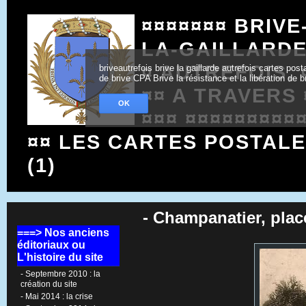
¤¤¤¤¤¤¤ BRIVE
LA-GAILLARD
¤ AUTREFOIS, 
briveautrefois brive la gaillarde autrefois cartes po
de brive CPA Brive la résistance et la libération de b
¤¤ A TRAVERS 
OK
¤¤¤ ¤¤¤¤¤¤¤¤¤
¤¤ LES CARTES POSTAL
(1)
- Champanatier, place
===> Nos anciens
éditoriaux ou
L'histoire du site
- Septembre 2010 : la
création du site
- Mai 2014 : la crise