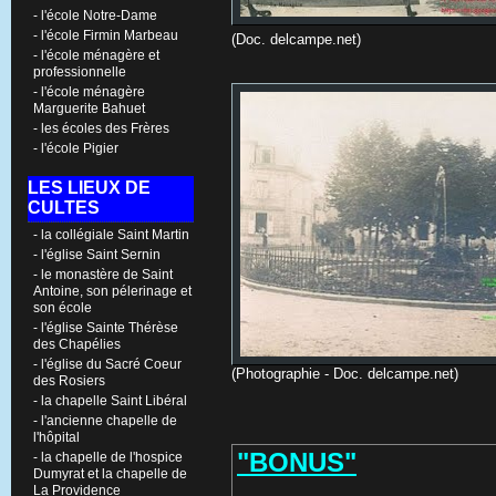
- l'école Notre-Dame
- l'école Firmin Marbeau
(Doc. delcampe.net)
- l'école ménagère et
professionnelle
- l'école ménagère
Marguerite Bahuet
- les écoles des Frères
- l'école Pigier
LES LIEUX DE
CULTES
- la collégiale Saint Martin
- l'église Saint Sernin
- le monastère de Saint
Antoine, son pélerinage et
son école
- l'église Sainte Thérèse
des Chapélies
- l'église du Sacré Coeur
(Photographie - Doc. delcampe.net)
des Rosiers
- la chapelle Saint Libéral
- l'ancienne chapelle de
l'hôpital
"BONUS"
- la chapelle de l'hospice
Dumyrat et la chapelle de
La Providence