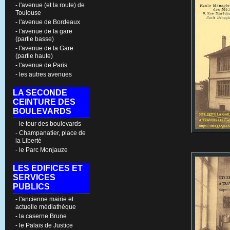
- l'avenue (et la route) de
Toulouse
- l'avenue de Bordeaux
- l'avenue de la gare
(partie basse)
- l'avenue de la Gare
(partie haute)
- l'avenue de Paris
- les autres avenues
LA SECONDE
CEINTURE DES
BOULEVARDS
- le tour des boulevards
- Champanatier, place de
la Liberté
- le Parc Monjauze
LES EDIFICES ET
SERVICES
PUBLICS
- l'ancienne mairie et
actuelle médiathèque
- la caserne Brune
- le Palais de Justice