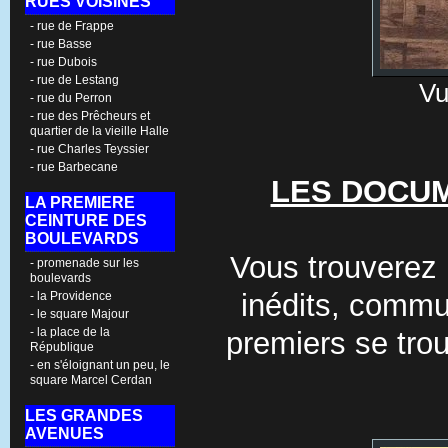
RUES VOISINES
- rue de Frappe
- rue Basse
- rue Dubois
- rue de Lestang
Vu
- rue du Perron
- rue des Prêcheurs et
quartier de la vieille Halle
- rue Charles Teyssier
- rue Barbecane
LES DOCU
LA PREMIERE
CEINTURE DES
BOULEVARDS
Vous trouverez 
- promenade sur les
boulevards
inédits, commu
- la Providence
- le square Majour
- la place de la
premiers se tro
République
- en s'éloignant un peu, le
square Marcel Cerdan
LES GRANDES
AVENUES