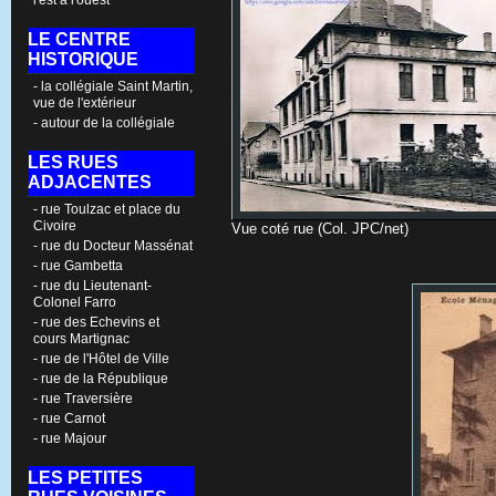
l'est à l'ouest
LE CENTRE
HISTORIQUE
- la collégiale Saint Martin,
vue de l'extérieur
- autour de la collégiale
LES RUES
ADJACENTES
- rue Toulzac et place du
Civoire
Vue coté rue (Col. JPC/net)
- rue du Docteur Massénat
- rue Gambetta
- rue du Lieutenant-
Colonel Farro
- rue des Echevins et
cours Martignac
- rue de l'Hôtel de Ville
- rue de la République
- rue Traversière
- rue Carnot
- rue Majour
LES PETITES