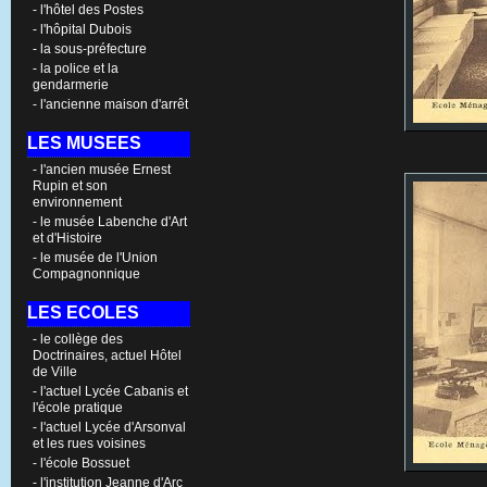
- l'hôtel des Postes
- l'hôpital Dubois
- la sous-préfecture
- la police et la
gendarmerie
- l'ancienne maison d'arrêt
LES MUSEES
- l'ancien musée Ernest
Rupin et son
environnement
- le musée Labenche d'Art
et d'Histoire
- le musée de l'Union
Compagnonnique
LES ECOLES
- le collège des
Doctrinaires, actuel Hôtel
de Ville
- l'actuel Lycée Cabanis et
l'école pratique
- l'actuel Lycée d'Arsonval
et les rues voisines
- l'école Bossuet
- l'institution Jeanne d'Arc