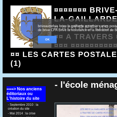
¤¤¤¤¤¤¤ BRIVE
LA-GAILLARD
¤ AUTREFOIS, 
briveautrefois brive la gaillarde autrefois cartes po
de brive CPA Brive la résistance et la libération de b
¤¤ A TRAVERS 
OK
¤¤¤ ¤¤¤¤¤¤¤¤¤
¤¤ LES CARTES POSTAL
(1)
- l'école mén
===> Nos anciens
éditoriaux ou
L'histoire du site
- Septembre 2010 : la
création du site
- Mai 2014 : la crise