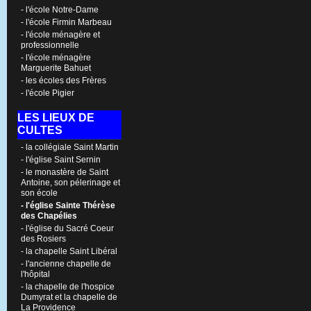
- l'école Notre-Dame
- l'école Firmin Marbeau
- l'école ménagère et
professionnelle
- l'école ménagère
Marguerite Bahuet
- les écoles des Frères
- l'école Pigier
LES LIEUX DE
CULTES
- la collégiale Saint Martin
- l'église Saint Sernin
- le monastère de Saint
Antoine, son pélerinage et
son école
- l'église Sainte Thérèse
des Chapélies
- l'église du Sacré Coeur
des Rosiers
- la chapelle Saint Libéral
- l'ancienne chapelle de
l'hôpital
- la chapelle de l'hospice
Dumyrat et la chapelle de
La Providence