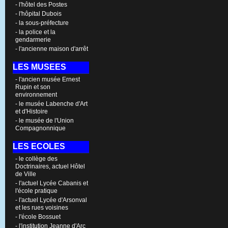
- l'hôtel des Postes
- l'hôpital Dubois
- la sous-préfecture
- la police et la
gendarmerie
- l'ancienne maison d'arrêt
LES MUSEES
- l'ancien musée Ernest
Rupin et son
environnement
- le musée Labenche d'Art
et d'Histoire
- le musée de l'Union
Compagnonnique
LES ECOLES
- le collège des
Doctrinaires, actuel Hôtel
de Ville
- l'actuel Lycée Cabanis et
l'école pratique
- l'actuel Lycée d'Arsonval
et les rues voisines
- l'école Bossuet
- l'institution Jeanne d'Arc