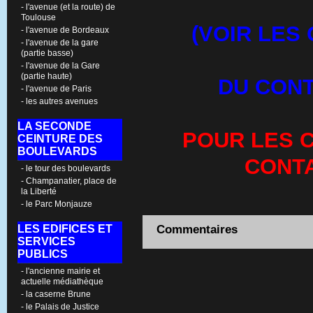
- l'avenue (et la route) de
Toulouse
(VOIR LES
- l'avenue de Bordeaux
- l'avenue de la gare
(partie basse)
- l'avenue de la Gare
(partie haute)
DU CONT
- l'avenue de Paris
- les autres avenues
LA SECONDE
POUR LES C
CEINTURE DES
BOULEVARDS
CONT
- le tour des boulevards
- Champanatier, place de
la Liberté
- le Parc Monjauze
LES EDIFICES ET
Commentaires
SERVICES
PUBLICS
- l'ancienne mairie et
actuelle médiathèque
- la caserne Brune
- le Palais de Justice