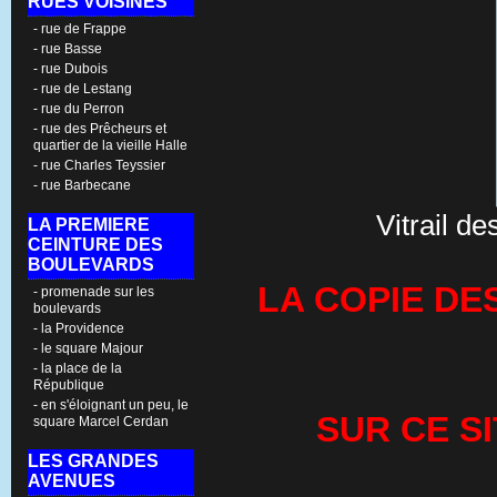
RUES VOISINES
- rue de Frappe
- rue Basse
- rue Dubois
- rue de Lestang
- rue du Perron
- rue des Prêcheurs et
quartier de la vieille Halle
- rue Charles Teyssier
- rue Barbecane
Vitrail d
LA PREMIERE
CEINTURE DES
BOULEVARDS
LA COPIE DE
- promenade sur les
boulevards
- la Providence
- le square Majour
- la place de la
République
- en s'éloignant un peu, le
SUR CE S
square Marcel Cerdan
LES GRANDES
AVENUES