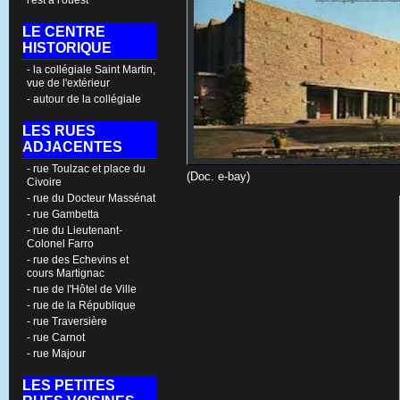
l'est à l'ouest
LE CENTRE
HISTORIQUE
- la collégiale Saint Martin,
vue de l'extérieur
- autour de la collégiale
LES RUES
ADJACENTES
- rue Toulzac et place du
(Doc. e-bay)
Civoire
- rue du Docteur Massénat
- rue Gambetta
- rue du Lieutenant-
Colonel Farro
- rue des Echevins et
cours Martignac
- rue de l'Hôtel de Ville
- rue de la République
- rue Traversière
- rue Carnot
- rue Majour
LES PETITES