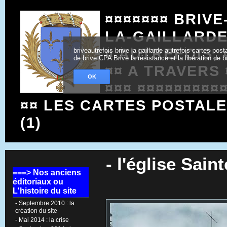
¤¤¤¤¤¤¤ BRIVE
LA-GAILLARD
¤ AUTREFOIS, 
briveautrefois brive la gaillarde autrefois cartes po
de brive CPA Brive la résistance et la libération de b
¤¤ A TRAVERS 
OK
¤¤¤ ¤¤¤¤¤¤¤¤¤
¤¤ LES CARTES POSTAL
(1)
- l'église Sai
===> Nos anciens
éditoriaux ou
L'histoire du site
- Septembre 2010 : la
création du site
- Mai 2014 : la crise